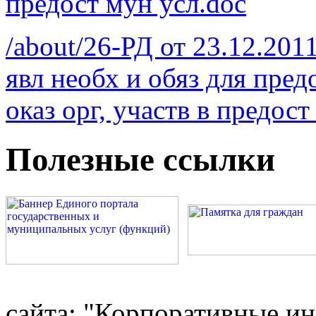
предост мун усл.doc
/about/26-РД от 23.12.201
явл необх и обяз для пр
оказ орг, участв в предост
Полезные ссылки
сайта: "Корпоративные и