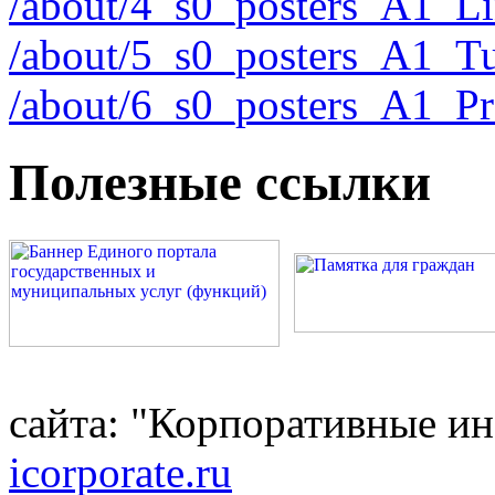
/about/4_s0_posters_A1_L
/about/5_s0_posters_A1_T
/about/6_s0_posters_A1_P
Полезные ссылки
сайта: "Корпоративные и
icorporate.ru