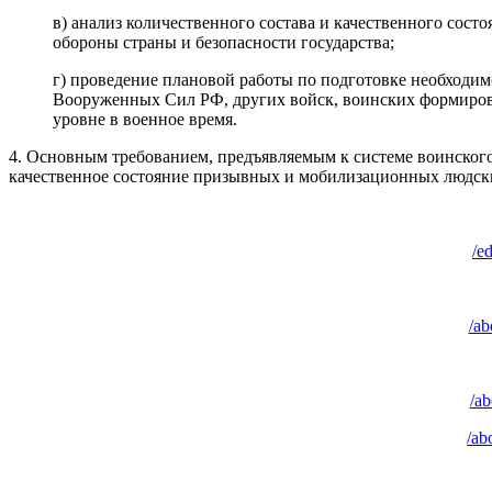
в) анализ количественного состава и качественного сос
обороны страны и безопасности государства;
г) проведение плановой работы по подготовке необходим
Вооруженных Сил РФ, других войск, воинских формирова
уровне в военное время.
4. Основным требованием, предъявляемым к системе воинского
качественное состояние призывных и мобилизационных людски
/e
/ab
/a
/ab