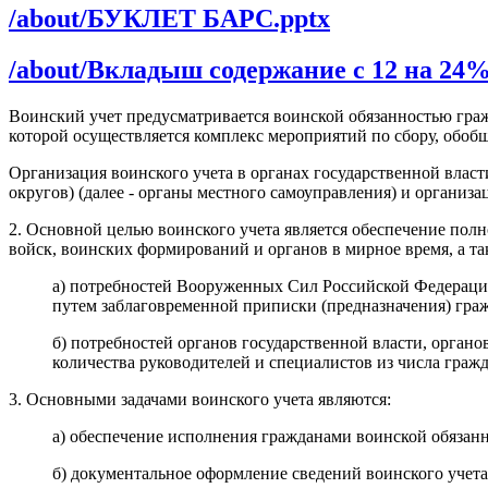
/about/БУКЛЕТ БАРС.pptx
/about/Вкладыш содержание с 12 на 24%
Воинский учет предусматривается воинской обязанностью гра
которой осуществляется комплекс мероприятий по сбору, обобщ
Организация воинского учета в органах государственной влас
округов) (далее - органы местного самоуправления) и органи
2. Основной целью воинского учета является обеспечение по
войск, воинских формирований и органов в мирное время, а т
а) потребностей Вооруженных Сил Российской Федераци
путем заблаговременной приписки (предназначения) граж
б) потребностей органов государственной власти, орган
количества руководителей и специалистов из числа граж
3. Основными задачами воинского учета являются:
а) обеспечение исполнения гражданами воинской обязан
б) документальное оформление сведений воинского учета