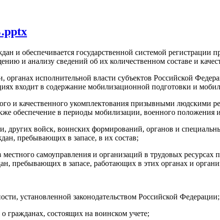
.pptx
ждан и обеспечивается государственной системой регистрации 
ению и анализу сведений об их количественном составе и качест
ти, органах исполнительной власти субъектов Российской Федер
зациях входит в содержание мобилизационной подготовки и моби
лного и качественного укомплектования призывными людскими 
акже обеспечение в периоды мобилизации, военного положения и
и, других войск, воинских формирований, органов и специаль
дан, пребывающих в запасе, в их состав;
ов местного самоуправления и организаций в трудовых ресурсах 
дан, пребывающих в запасе, работающих в этих органах и органи
ности, установленной законодательством Российской Федерации;
 о гражданах, состоящих на воинском учете;