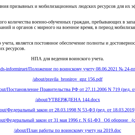
тояния призывных и мобилизационных людских ресурсов для их э
ого количества военно-обученных граждан, пребывающих в запа
ний и органов с мирного на военное время, в период мобилиза
 учета, является постоянное обеспечение полноты и достоверн
х ресурсов.
НПА для ведения воинского учета.
dds-informiruet/Положение по воинскому учету 08.06.2021 № 24-пг.
/about/pravila_bronirov_gpz 156.pdf
out/Постановление Правительства РФ от 27.11.2006 N 719 (ред. от
/about/УТВЕРЖДЕНА 144.docx
bout/Федеральный закон от 28.03.1998 N 53-ФЗ (ред. от 18.03.2019).
out/Федеральный закон от 31 мая 1996 г. N 61-ФЗ _Об обороне_ (с 
/about/План работы по воинскому учету на 2019.doc